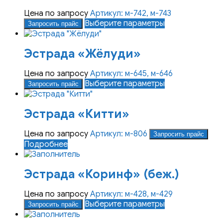
Цена по запросу
Артикул: м-742, м-743
Этот
Выберите параметры
Запросить прайс
товар
имеет
Эстрада «Жёлуди»
несколько
вариаций.
Опции
Цена по запросу
Артикул: м-645, м-646
можно
Этот
Выберите параметры
Запросить прайс
выбрать
товар
на
имеет
Эстрада «Китти»
странице
несколько
товара.
вариаций.
Опции
Цена по запросу
Артикул: м-806
Запросить прайс
можно
Подробнее
выбрать
на
Эстрада «Коринф» (беж.)
странице
товара.
Цена по запросу
Артикул: м-428, м-429
Этот
Выберите параметры
Запросить прайс
товар