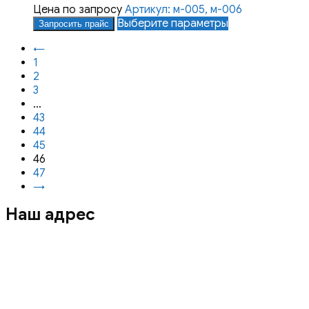
Опции
Цена по запросу
Артикул: м-005, м-006
можно
Этот
Выберите параметры
Запросить прайс
выбрать
товар
←
на
имеет
1
странице
несколько
2
товара.
вариаций.
3
Опции
…
можно
43
выбрать
44
на
45
странице
46
товара.
47
→
Наш адрес