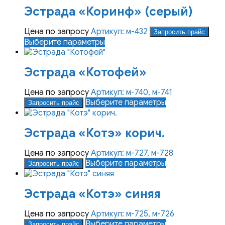
имеет
Эстрада «Коринф» (серый)
несколько
вариаций.
Опции
Цена по запросу
Артикул: м-432
Запросить прайс
можно
Этот
Выберите параметры
выбрать
товар
на
имеет
Эстрада «Котофей»
странице
несколько
товара.
вариаций.
Опции
Цена по запросу
Артикул: м-740, м-741
можно
Этот
Выберите параметры
Запросить прайс
выбрать
товар
на
имеет
Эстрада «Котэ» корич.
странице
несколько
товара.
вариаций.
Опции
Цена по запросу
Артикул: м-727, м-728
можно
Этот
Выберите параметры
Запросить прайс
выбрать
товар
на
имеет
Эстрада «Котэ» синяя
странице
несколько
товара.
вариаций.
Опции
Цена по запросу
Артикул: м-725, м-726
можно
Этот
Выберите параметры
Запросить прайс