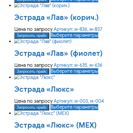
выбрать
товар
на
имеет
Эстрада «Лав» (корич.)
странице
несколько
товара.
вариаций.
Опции
Цена по запросу
Артикул: м-836, м-837
можно
Этот
Выберите параметры
Запросить прайс
выбрать
товар
на
имеет
Эстрада «Лав» (фиолет)
странице
несколько
товара.
вариаций.
Опции
Цена по запросу
Артикул: м-635, м-636
можно
Этот
Выберите параметры
Запросить прайс
выбрать
товар
на
имеет
Эстрада «Люкс»
странице
несколько
товара.
вариаций.
Опции
Цена по запросу
Артикул: м-003, м-004
можно
Этот
Выберите параметры
Запросить прайс
выбрать
товар
на
имеет
Эстрада «Люкс» (МЕХ)
странице
несколько
товара.
вариаций.