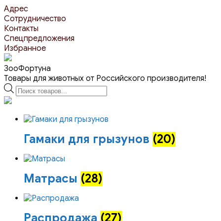
Перейти
Адрес
к
Сотрудничество
контенту
Контакты
Спецпредложения
Избранное
ЗооФортуна
Товары для животных от Российского производителя!
Поиск
товаров
Гамаки для грызунов
(20)
Матрасы
(28)
Распродажа
(27)