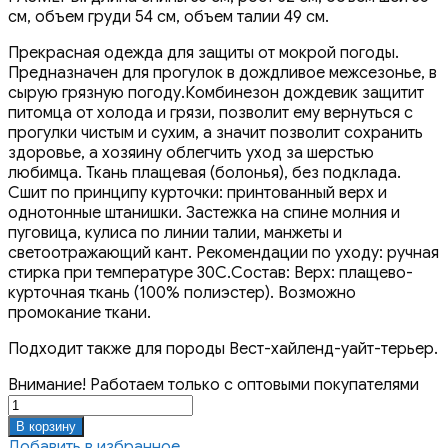
см, объем груди 54 см, объем талии 49 см.
Прекрасная одежда для защиты от мокрой погоды.
Предназначен для прогулок в дождливое межсезонье, в
сырую грязную погоду.Комбинезон дождевик защитит
питомца от холода и грязи, позволит ему вернуться с
прогулки чистым и сухим, а значит позволит сохранить
здоровье, а хозяину облегчить уход за шерстью
любимца. Ткань плащевая (болонья), без подклада.
Сшит по принципу курточки: принтованный верх и
однотонные штанишки. Застежка на спине молния и
пуговица, кулиса по линии талии, манжеты и
светоотражающий кант. Рекомендации по уходу: ручная
стирка при температуре 30С.Состав: Верх: плащево-
курточная ткань (100% полиэстер). Возможно
промокание ткани.
Подходит также для породы Вест-хайленд-уайт-терьер.
Внимание! Работаем только с оптовыми покупателями
Количество
товара
В корзину
Комбинезон
Добавить в избранное