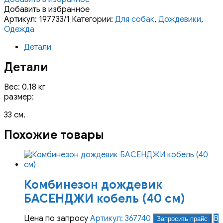
дождевик
Добавить в избранное
ЙОРК
Артикул:
197733/1
Категории:
Для собак
,
Дождевики
,
(ВЕСТ-
Одежда
Х.-
Детали
У.-
ТЕРЬЕР)
Детали
кобель
(33
Вес: 0.18 кг
см)
размер:
33 см.
Похожие товары
Комбинезон дождевик
БАСЕНДЖИ кобель (40 см)
Цена по запросу
Артикул: 367740
В
Запросить прайс