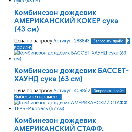
Комбинезон дождевик
АМЕРИКАНСКИЙ КОКЕР сука
(43 см)
Цена по запросу
Артикул: 288843
В
Запросить прайс
корзину
Комбинезон дождевик БАССЕТ-
ХАУНД сука (63 см)
Цена по запросу
Артикул: 408862
Запросить прайс
Этот
Выберите параметры
товар
имеет
несколько
Комбинезон дождевик
вариаций.
Опции
АМЕРИКАНСКИЙ СТАФФ.
можно