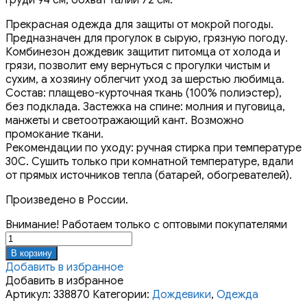
Прекрасная одежда для защиты от мокрой погоды.
Предназначен для прогулок в сырую, грязную погоду.
Комбинезон дождевик защитит питомца от холода и
грязи, позволит ему вернуться с прогулки чистым и
сухим, а хозяину облегчит уход за шерстью любимца.
Состав: плащево-курточная ткань (100% полиэстер),
без подклада. Застежка на спине: молния и пуговица,
манжеты и светоотражающий кант. Возможно
промокание ткани.
Рекомендации по уходу: ручная стирка при температуре
30С. Сушить только при комнатной температуре, вдали
от прямых источников тепла (батарей, обогревателей).
Произведено в России.
Внимание! Работаем только с оптовыми покупателями
Количество
товара
В корзину
Комбинезон
Добавить в избранное
дождевик
Добавить в избранное
ОВЧАРКА
Артикул:
338870
Категории:
Дождевики
,
Одежда
сука