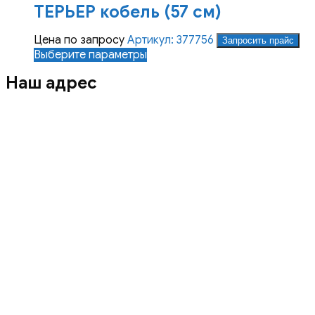
ТЕРЬЕР кобель (57 см)
выбрать
на
Цена по запросу
Артикул: 377756
странице
Запросить прайс
Этот
Выберите параметры
товара.
товар
Наш адрес
имеет
несколько
вариаций.
Опции
можно
выбрать
на
странице
товара.