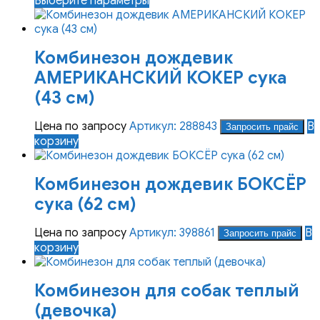
Выберите параметры
товар
имеет
несколько
Комбинезон дождевик
вариаций.
Опции
АМЕРИКАНСКИЙ КОКЕР сука
можно
(43 см)
выбрать
на
Цена по запросу
Артикул: 288843
В
странице
Запросить прайс
корзину
товара.
Комбинезон дождевик БОКСЁР
сука (62 см)
Цена по запросу
Артикул: 398861
В
Запросить прайс
корзину
Комбинезон для собак теплый
(девочка)