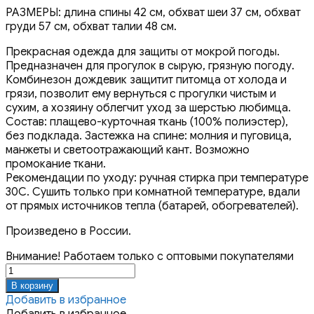
РАЗМЕРЫ: длина спины 42 см, обхват шеи 37 см, обхват
груди 57 см, обхват талии 48 см.
Прекрасная одежда для защиты от мокрой погоды.
Предназначен для прогулок в сырую, грязную погоду.
Комбинезон дождевик защитит питомца от холода и
грязи, позволит ему вернуться с прогулки чистым и
сухим, а хозяину облегчит уход за шерстью любимца.
Состав: плащево-курточная ткань (100% полиэстер),
без подклада. Застежка на спине: молния и пуговица,
манжеты и светоотражающий кант. Возможно
промокание ткани.
Рекомендации по уходу: ручная стирка при температуре
30С. Сушить только при комнатной температуре, вдали
от прямых источников тепла (батарей, обогревателей).
Произведено в России.
Внимание! Работаем только с оптовыми покупателями
Количество
товара
В корзину
Комбинезон
Добавить в избранное
дождевик
Добавить в избранное