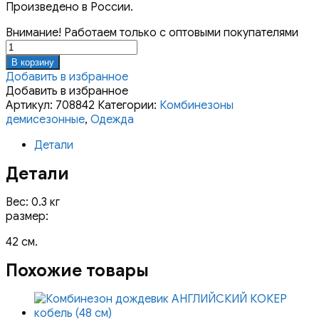
Произведено в России.
Внимание! Работаем только с оптовыми покупателями
Количество
товара
В корзину
Комбинезон
Добавить в избранное
на
Добавить в избранное
флисе
Артикул:
708842
Категории:
Комбинезоны
ТАКСА
демисезонные
,
Одежда
СРЕДНЯЯ
Детали
сука
(42
Детали
см)
Вес: 0.3 кг
размер:
42 см.
Похожие товары