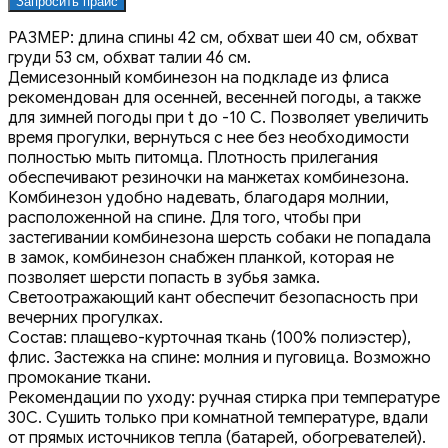
Запросить прайс
РАЗМЕР: длина спины 42 см, обхват шеи 40 см, обхват
груди 53 см, обхват талии 46 см.
Демисезонный комбинезон на подкладе из флиса
рекомендован для осенней, весенней погоды, а также
для зимней погоды при t до -10 С. Позволяет увеличить
время прогулки, вернуться с нее без необходимости
полностью мыть питомца. Плотность прилегания
обеспечивают резиночки на манжетах комбинезона.
Комбинезон удобно надевать, благодаря молнии,
расположенной на спине. Для того, чтобы при
застегивании комбинезона шерсть собаки не попадала
в замок, комбинезон снабжен планкой, которая не
позволяет шерсти попасть в зубья замка.
Светоотражающий кант обеспечит безопасность при
вечерних прогулках.
Состав: плащево-курточная ткань (100% полиэстер),
флис. Застежка на спине: молния и пуговица. Возможно
промокание ткани.
Рекомендации по уходу: ручная стирка при температуре
30С. Сушить только при комнатной температуре, вдали
от прямых источников тепла (батарей, обогревателей).