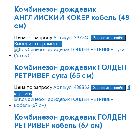
Комбинезон дождевик
АНГЛИЙСКИЙ КОКЕР кобель (48
см)
Цена по запросу
Артикул: 297745
Запросить прайс
Этот
Выберите параметры
товар
имеет
несколько
Комбинезон дождевик ГОЛДЕН
вариаций.
Опции
РЕТРИВЕР сука (65 см)
можно
выбрать
Цена по запросу
Артикул: 438862
В
Запросить прайс
на
корзину
странице
товара.
Комбинезон дождевик ГОЛДЕН
РЕТРИВЕР кобель (67 см)