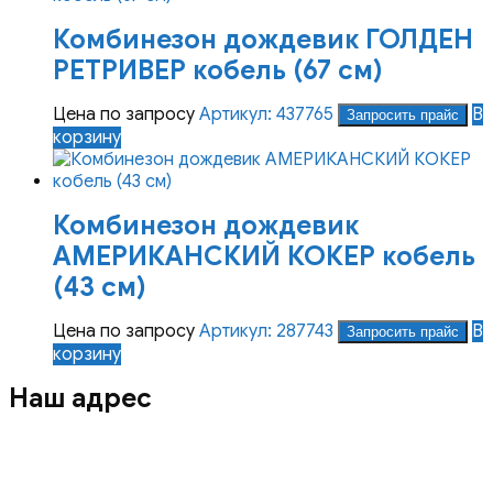
несколько
Комбинезон дождевик ГОЛДЕН
вариаций.
Опции
РЕТРИВЕР кобель (67 см)
можно
выбрать
Цена по запросу
Артикул: 437765
В
Запросить прайс
на
корзину
странице
товара.
Комбинезон дождевик
АМЕРИКАНСКИЙ КОКЕР кобель
(43 см)
Цена по запросу
Артикул: 287743
В
Запросить прайс
корзину
Наш адрес