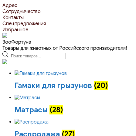
Перейти
Адрес
к
Сотрудничество
контенту
Контакты
Спецпредложения
Избранное
ЗооФортуна
Товары для животных от Российского производителя!
Поиск
товаров
Гамаки для грызунов
(20)
Матрасы
(28)
Распродажа
(27)