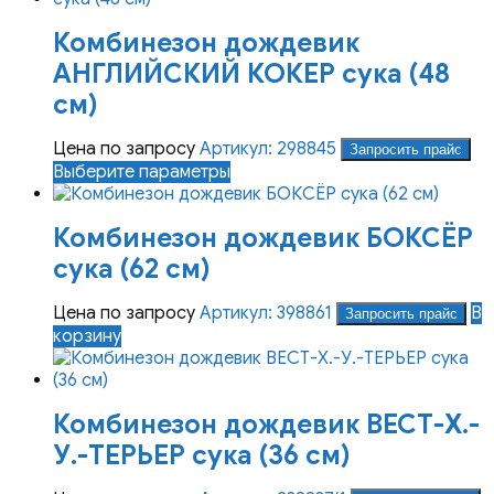
Комбинезон дождевик
АНГЛИЙСКИЙ КОКЕР сука (48
см)
Цена по запросу
Артикул: 298845
Запросить прайс
Этот
Выберите параметры
товар
имеет
Комбинезон дождевик БОКСЁР
несколько
вариаций.
сука (62 см)
Опции
можно
Цена по запросу
Артикул: 398861
В
Запросить прайс
выбрать
корзину
на
странице
товара.
Комбинезон дождевик ВЕСТ-Х.-
У.-ТЕРЬЕР сука (36 см)