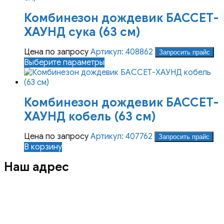
Комбинезон дождевик БАССЕТ-
ХАУНД сука (63 см)
Цена по запросу
Артикул: 408862
Запросить прайс
Этот
Выберите параметры
товар
имеет
несколько
Комбинезон дождевик БАССЕТ-
вариаций.
Опции
ХАУНД кобель (63 см)
можно
выбрать
Цена по запросу
Артикул: 407762
Запросить прайс
на
В корзину
странице
товара.
Наш адрес