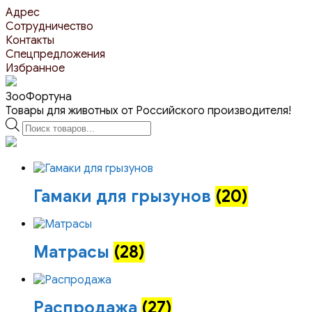
Перейти
Адрес
к
Сотрудничество
контенту
Контакты
Спецпредложения
Избранное
ЗооФортуна
Товары для животных от Российского производителя!
Поиск
товаров
Гамаки для грызунов
(20)
Матрасы
(28)
Распродажа
(27)