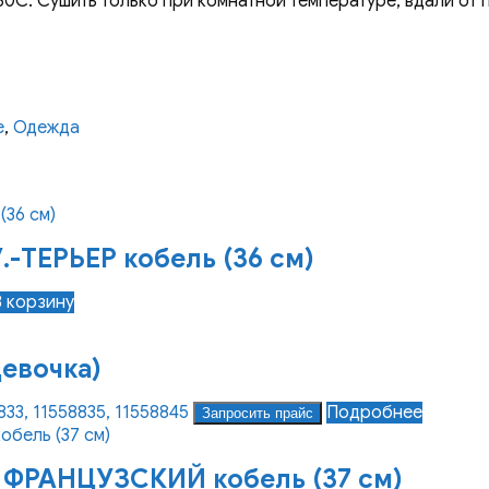
0С. Сушить только при комнатной температуре, вдали от п
е
,
Одежда
-ТЕРЬЕР кобель (36 см)
В корзину
евочка)
833, 11558835, 11558845
Подробнее
Запросить прайс
ФРАНЦУЗСКИЙ кобель (37 см)