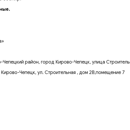
дные.
а»
-Чепецкий район, город Кирово-Чепецк, улица Строительн
 Кирово-Чепецк, ул. Строительная , дом 2В,помещение 7