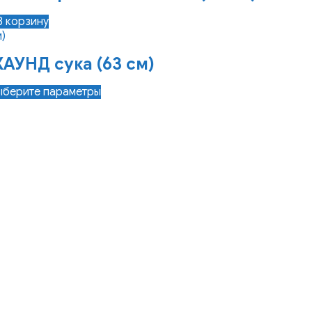
В корзину
АУНД сука (63 см)
Этот
ыберите параметры
товар
имеет
несколько
вариаций.
Опции
можно
выбрать
на
странице
товара.