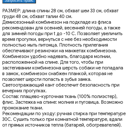
Запросить прайс
РАЗМЕР: длина спины 28 см, обхват шеи 33 см, обхват
груди 48 см, обхват талии 40 см.
Демисезонный комбинезон на подкладе из флиса
рекомендован для осенней, весенней погоды, а также
для зимней погоды при t до -10 С. Позволяет увеличить
время прогулки, вернуться с нее без необходимости
полностью мыть питомца. Плотность прилегания
обеспечивают резиночки на манжетах комбинезона.
Комбинезон удобно надевать, благодаря молнии,
расположенной на спине. Для того, чтобы при
застегивании комбинезона шерсть собаки не попадала
в замок, комбинезон снабжен планкой, которая не
позволяет шерсти попасть в зубья замка.
Светоотражающий кант обеспечит безопасность при
вечерних прогулках.
Состав: плащево-курточная ткань (100% полиэстер),
флис. Застежка на спине: молния и пуговица. Возможно
промокание ткани.
Рекомендации по уходу: ручная стирка при температуре
30С. Сушить только при комнатной температуре, вдали
от прямых источников тепла (батарей, обогревателей).