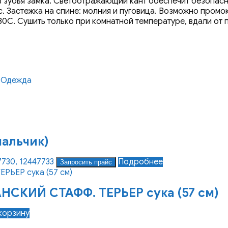
в зубья замка. Светоотражающий кант обеспечит безопасн
. Застежка на спине: молния и пуговица. Возможно промок
0С. Сушить только при комнатной температуре, вдали от п
,
Одежда
мальчик)
7730, 12447733
Подробнее
Запросить прайс
СКИЙ СТАФФ. ТЕРЬЕР сука (57 см)
корзину