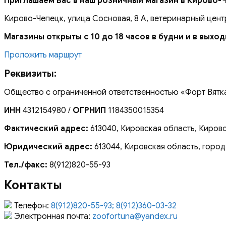
Приглашаем Вас в наш розничный магазин в Кирово-
Кирово-Чепецк, улица Сосновая, 8 А, ветеринарный цент
Магазины открыты с 10 до 18 часов в будни и в выхо
Проложить маршрут
Реквизиты:
Общество с ограниченной ответственностью «Форт Вятк
ИНН
4312154980 /
ОГРНИП
1184350015354
Фактический адрес:
613040, Кировская область, Кирово
Юридический адрес:
613044, Кировская область, город
Тел./факс:
8(912)820-55-93
Контакты
Телефон:
8(912)820-55-93; 8(912)360-03-32
Электронная почта:
zoofortuna@yandex.ru