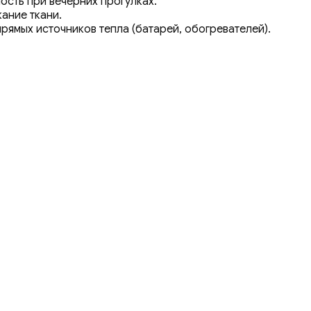
ость при вечерних прогулках.
ание ткани.
рямых источников тепла (батарей, обогревателей).