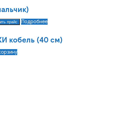
мальчик)
Подробнее
ить прайс
 кобель (40 см)
корзину