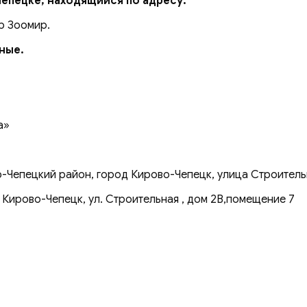
Чепецке, находящийся по адресу:
р Зоомир.
дные.
а»
-Чепецкий район, город Кирово-Чепецк, улица Строительн
 Кирово-Чепецк, ул. Строительная , дом 2В,помещение 7