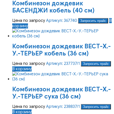
Комбинезон дождевик
вариаций.
Опции
БАСЕНДЖИ кобель (40 см)
можно
выбрать
Цена по запросу
Артикул: 367740
В
Запросить прайс
на
корзину
странице
товара.
Комбинезон дождевик ВЕСТ-Х.-
У.-ТЕРЬЕР кобель (36 см)
Цена по запросу
Артикул: 237737/1
Запросить прайс
В корзину
Комбинезон дождевик ВЕСТ-Х.-
У.-ТЕРЬЕР сука (36 см)
Цена по запросу
Артикул: 238837/1
Запросить прайс
В корзину