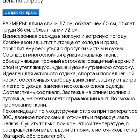
Цена по запросу
Запросить прайс
РАЗМЕРЫ: длина спины 57 см, обхват шеи 60 см, обхват
груди 86 см, обхват талии 72 см.
Демисезонная одежда в мокрую и ветреную погоду.
Комбинезон защитит питомца от холода и грязи,
позволит ему вернуться с прогулки чистым и сухим.
Софтшелл многослойная функциональная ткань,
объединяющая прочный ветро/влагозащитный верхний
слой и утепляющую, «дышащую» внутреннюю сторону.
Идеален для активного отдыха, спорта и повседневной
носки, обеспечивая свободу движений, защиту от ветра
и легкого дождя, заменяя несколько слоев одежды.
Состав: ткань софтшелл. Застежка на спине: молния и
пуговица, манжеты и светоотражающий кант. Возможно
промокание ткани.
Рекомендации по уходу: ручная стирка при температуре
30С, двойное полоскание, отжимать и перекручивать
нельзя. Сушить только при комнатной температуре, в
расправленном виде, вдали от прямых источников тепла
(батарей, обогревателей).