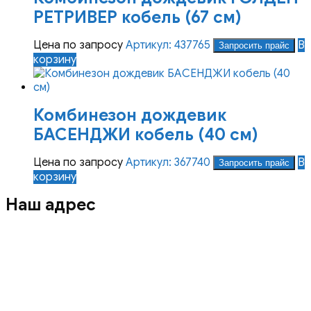
Опции
РЕТРИВЕР кобель (67 см)
можно
выбрать
Цена по запросу
Артикул: 437765
В
Запросить прайс
на
корзину
странице
товара.
Комбинезон дождевик
БАСЕНДЖИ кобель (40 см)
Цена по запросу
Артикул: 367740
В
Запросить прайс
корзину
Наш адрес