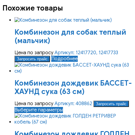
Похожие товары
Комбинезон для собак теплый
(мальчик)
Цена по запросу
Артикул: 12417720, 12417733
Подробнее
Запросить прайс
Комбинезон дождевик БАССЕТ-
ХАУНД сука (63 см)
Цена по запросу
Артикул: 408862
Запросить прайс
Этот
Выберите параметры
товар
имеет
несколько
Комбинезон дождевик ГОЛДЕН
вариаций.