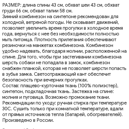
РАЗМЕР: длина спины 43 см, обхват шеи 43 см, обхват
груди 66 см, обхват талии 58 см.
Зимний комбинезон на синтепоне рекомендован для
холодной, ветреной погоды. Не сковывает движений,
позволяет увеличить время прогулки в холодное время
года, вернуться с нее без необходимости полностью
мыть питомца. Плотность прилегания обеспечивают
резиночки на манжетах комбинезона. Комбинезон
удобно надевать, благодаря молнии, расположенной на
спине. Для того, чтобы при застегивании комбинезона
шерсть собаки не попадала в замок, комбинезон
снабжен планкой, которая не позволяет шерсти попасть
в зубья замка. Светоотражающий кант обеспечит
безопасность при вечерних прогулках.
Состав: плащево-курточная ткань (100% полиэстер),
синтепон, подкладочная ткань. Застежка на спине:
молния и пуговица. Возможно промокание ткани.
Рекомендации по уходу: ручная стирка при температуре
30С. Сушить только при комнатной температуре, вдали
от прямых источников тепла (батарей, обогревателей).
Произведено в России.