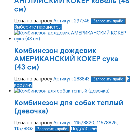
АНГЛИЙСКИЙ КОКЕР кобель (48
см)
Цена по запросу
Артикул: 297745
Запросить прайс
Этот
Выберите параметры
товар
имеет
несколько
Комбинезон дождевик
вариаций.
Опции
АМЕРИКАНСКИЙ КОКЕР сука
можно
(43 см)
выбрать
на
Цена по запросу
Артикул: 288843
В
странице
Запросить прайс
корзину
товара.
Комбинезон для собак теплый
(девочка)
Цена по запросу
Артикул: 11578820, 11578825,
11578833
Подробнее
Запросить прайс