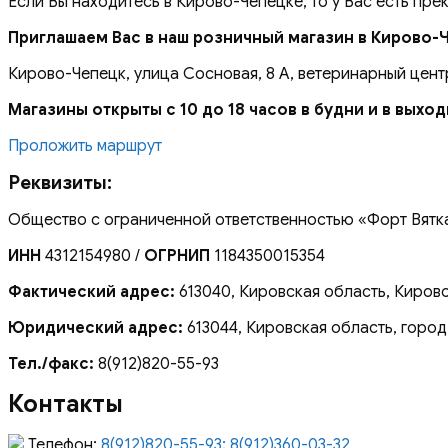
Если Вы находитесь в Кирово-Чепецке, то у Вас есть пре
Приглашаем Вас в наш розничный магазин в Кирово-
Кирово-Чепецк, улица Сосновая, 8 А, ветеринарный цент
Магазины открыты с 10 до 18 часов в будни и в выхо
Проложить маршрут
Реквизиты:
Общество с ограниченной ответственностью «Форт Вятк
ИНН
4312154980 /
ОГРНИП
1184350015354
Фактический адрес:
613040, Кировская область, Кирово
Юридический адрес:
613044, Кировская область, город
Тел./факс:
8(912)820-55-93
Контакты
Телефон:
8(912)820-55-93; 8(912)360-03-32