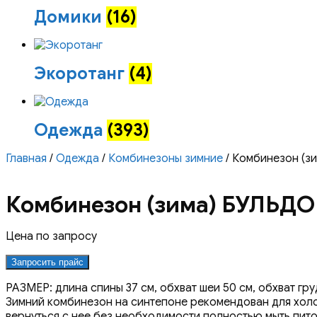
Домики
(16)
Экоротанг
(4)
Одежда
(393)
Главная
/
Одежда
/
Комбинезоны зимние
/ Комбинезон (з
Комбинезон (зима) БУЛЬДО
Цена по запросу
Запросить прайс
РАЗМЕР: длина спины 37 см, обхват шеи 50 см, обхват груд
Зимний комбинезон на синтепоне рекомендован для холод
вернуться с нее без необходимости полностью мыть пит