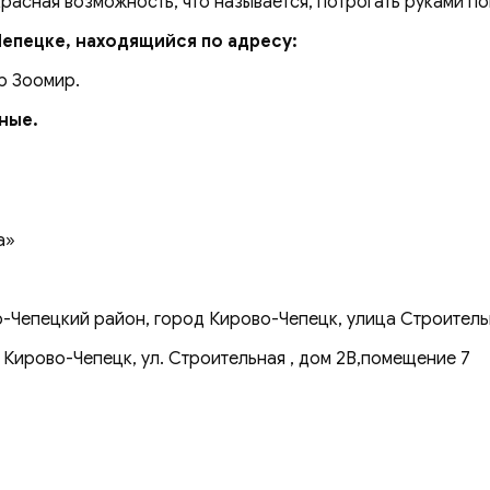
красная возможность, что называется, потрогать руками п
Чепецке, находящийся по адресу:
р Зоомир.
дные.
а»
-Чепецкий район, город Кирово-Чепецк, улица Строительн
 Кирово-Чепецк, ул. Строительная , дом 2В,помещение 7