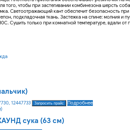
ля того, чтобы при застегивании комбинезона шерсть соб
замка. Светоотражающий кант обеспечит безопасность при 
епон, подкладочная ткань. Застежка на спине: молния и п
0С. Сушить только при комнатной температуре, вдали от п
жда
мальчик)
7730, 12447733
Подробнее
Запросить прайс
АУНД сука (63 см)