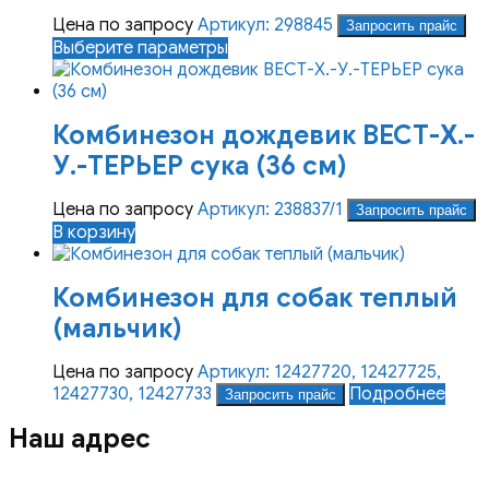
Цена по запросу
Артикул: 298845
Запросить прайс
Этот
Выберите параметры
товар
имеет
несколько
Комбинезон дождевик ВЕСТ-Х.-
вариаций.
Опции
У.-ТЕРЬЕР сука (36 см)
можно
выбрать
Цена по запросу
Артикул: 238837/1
Запросить прайс
на
В корзину
странице
товара.
Комбинезон для собак теплый
(мальчик)
Цена по запросу
Артикул: 12427720, 12427725,
12427730, 12427733
Подробнее
Запросить прайс
Наш адрес