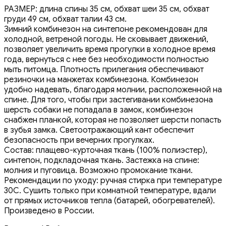
РАЗМЕР: длина спины 35 см, обхват шеи 35 см, обхват
груди 49 см, обхват талии 43 см.
Зимний комбинезон на синтепоне рекомендован для
холодной, ветреной погоды. Не сковывает движений,
позволяет увеличить время прогулки в холодное время
года, вернуться с нее без необходимости полностью
мыть питомца. Плотность прилегания обеспечивают
резиночки на манжетах комбинезона. Комбинезон
удобно надевать, благодаря молнии, расположенной на
спине. Для того, чтобы при застегивании комбинезона
шерсть собаки не попадала в замок, комбинезон
снабжен планкой, которая не позволяет шерсти попасть
в зубья замка. Светоотражающий кант обеспечит
безопасность при вечерних прогулках.
Состав: плащево-курточная ткань (100% полиэстер),
синтепон, подкладочная ткань. Застежка на спине:
молния и пуговица. Возможно промокание ткани.
Рекомендации по уходу: ручная стирка при температуре
30С. Сушить только при комнатной температуре, вдали
от прямых источников тепла (батарей, обогревателей).
Произведено в России.