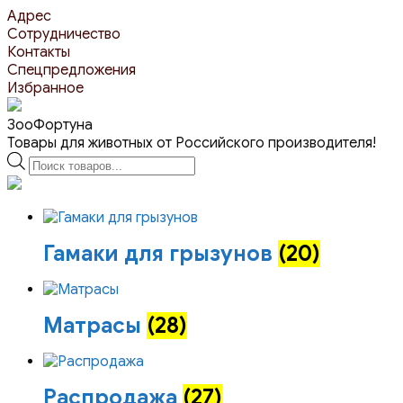
Перейти
Адрес
к
Сотрудничество
контенту
Контакты
Спецпредложения
Избранное
ЗооФортуна
Товары для животных от Российского производителя!
Поиск
товаров
Гамаки для грызунов
(20)
Матрасы
(28)
Распродажа
(27)