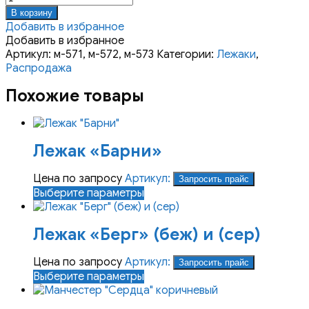
товара
В корзину
Лежак
Добавить в избранное
"Грин"
Добавить в избранное
Артикул:
м-571, м-572, м-573
Категории:
Лежаки
,
Распродажа
Похожие товары
Лежак «Барни»
Цена по запросу
Артикул:
Запросить прайс
Этот
Выберите параметры
товар
имеет
Лежак «Берг» (беж) и (сер)
несколько
вариаций.
Опции
Цена по запросу
Артикул:
Запросить прайс
можно
Этот
Выберите параметры
выбрать
товар
на
имеет