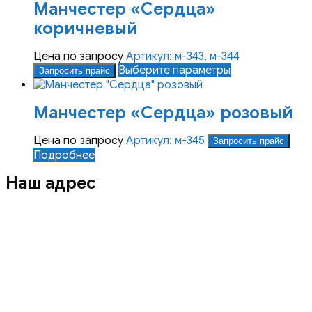
Манчестер «Сердца»
странице
несколько
товара.
вариаций.
коричневый
Опции
можно
Цена по запросу
Артикул: м-343, м-344
выбрать
Этот
Выберите параметры
Запросить прайс
на
товар
странице
имеет
товара.
Манчестер «Сердца» розовый
несколько
вариаций.
Опции
Цена по запросу
Артикул: м-345
Запросить прайс
можно
Подробнее
выбрать
Наш адрес
на
странице
товара.