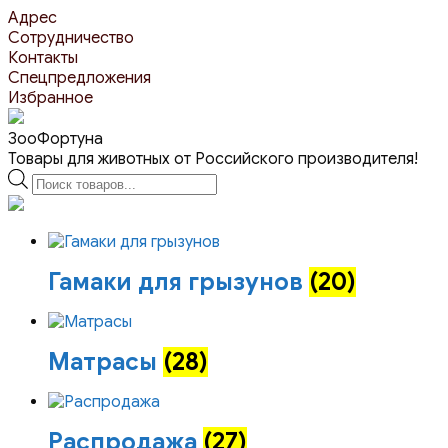
Перейти
Адрес
к
Сотрудничество
контенту
Контакты
Спецпредложения
Избранное
ЗооФортуна
Товары для животных от Российского производителя!
Поиск
товаров
Гамаки для грызунов
(20)
Матрасы
(28)
Распродажа
(27)