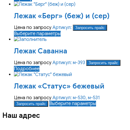
Лежак «Берг» (беж) и (сер)
Цена по запросу
Артикул:
Запросить прайс
Этот
Выберите параметры
товар
имеет
Лежак Саванна
несколько
вариаций.
Опции
Цена по запросу
Артикул: м-393
Запросить прайс
можно
Подробнее
выбрать
на
Лежак «Статус» бежевый
странице
товара.
Цена по запросу
Артикул: м-530, м-531
Этот
Выберите параметры
Запросить прайс
товар
Наш адрес
имеет
несколько
вариаций.