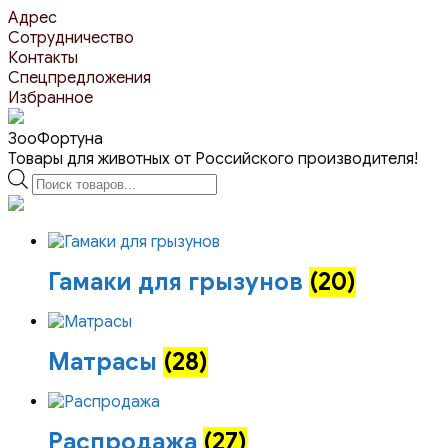
Перейти
Адрес
к
Сотрудничество
контенту
Контакты
Спецпредложения
Избранное
ЗооФортуна
Товары для животных от Российского производителя!
Поиск
товаров
Гамаки для грызунов
(20)
Матрасы
(28)
Распродажа
(27)