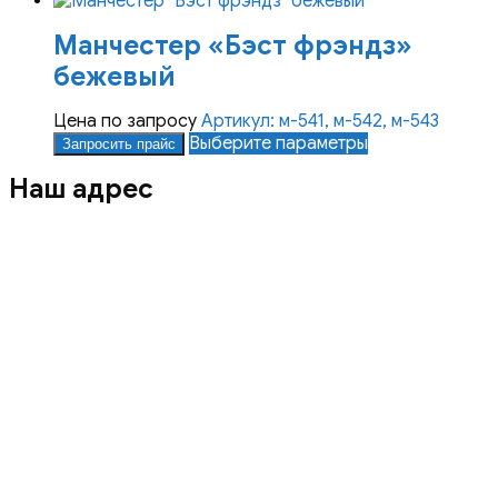
на
имеет
Манчестер «Бэст фрэндз»
странице
несколько
товара.
вариаций.
бежевый
Опции
можно
Цена по запросу
Артикул: м-541, м-542, м-543
выбрать
Этот
Выберите параметры
Запросить прайс
на
товар
странице
Наш адрес
имеет
товара.
несколько
вариаций.
Опции
можно
выбрать
на
странице
товара.