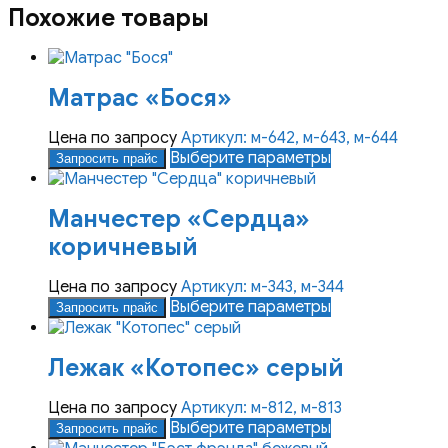
Похожие товары
Матрас «Бося»
Цена по запросу
Артикул: м-642, м-643, м-644
Этот
Выберите параметры
Запросить прайс
товар
имеет
Манчестер «Сердца»
несколько
вариаций.
коричневый
Опции
можно
Цена по запросу
Артикул: м-343, м-344
выбрать
Этот
Выберите параметры
Запросить прайс
на
товар
странице
имеет
товара.
Лежак «Котопес» серый
несколько
вариаций.
Опции
Цена по запросу
Артикул: м-812, м-813
можно
Этот
Выберите параметры
Запросить прайс
выбрать
товар