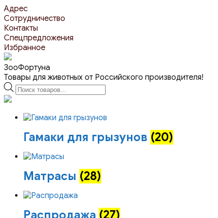
Перейти
Адрес
к
Сотрудничество
контенту
Контакты
Спецпредложения
Избранное
ЗооФортуна
Товары для животных от Российского производителя!
Поиск
товаров
Гамаки для грызунов
(20)
Матрасы
(28)
Распродажа
(27)