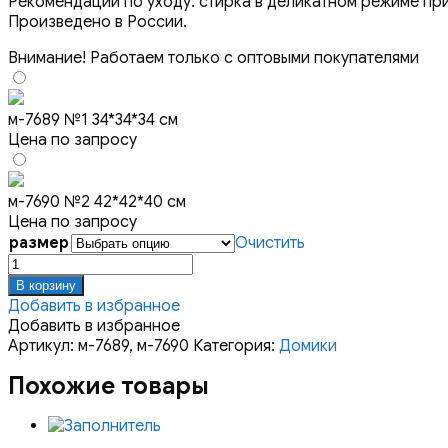
Рекомендации по уходу: стирка в деликатном режиме при
Произведено в России.
Внимание! Работаем только с оптовыми покупателями
м-7689 №1 34*34*34 см
Цена по запросу
м-7690 №2 42*42*40 см
Цена по запросу
размер
Очистить
Количество
товара
В корзину
Вигвам
Добавить в избранное
"Кантри"
Добавить в избранное
Артикул:
м-7689, м-7690
Категория:
Домики
Похожие товары