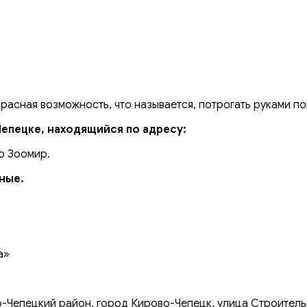
красная возможность, что называется, потрогать руками п
Чепецке, находящийся по адресу:
р Зоомир.
дные.
а»
-Чепецкий район, город Кирово-Чепецк, улица Строительн