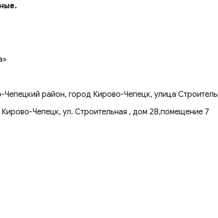
дные.
а»
-Чепецкий район, город Кирово-Чепецк, улица Строительн
 Кирово-Чепецк, ул. Строительная , дом 2В,помещение 7