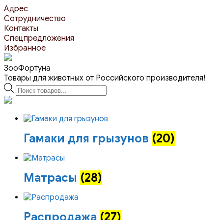
Перейти
Адрес
к
Сотрудничество
контенту
Контакты
Спецпредложения
Избранное
ЗооФортуна
Товары для животных от Российского производителя!
Поиск
товаров
Гамаки для грызунов
(20)
Матрасы
(28)
Распродажа
(27)