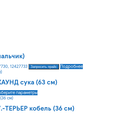
мальчик)
7730, 12427733
Подробнее
Запросить прайс
АУНД сука (63 см)
Этот
ыберите параметры
товар
имеет
-ТЕРЬЕР кобель (36 см)
несколько
вариаций.