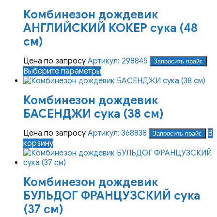
Комбинезон дождевик
АНГЛИЙСКИЙ КОКЕР сука (48
см)
Цена по запросу
Артикул: 298845
Запросить прайс
Этот
Выберите параметры
товар
имеет
Комбинезон дождевик
несколько
вариаций.
БАСЕНДЖИ сука (38 см)
Опции
можно
Цена по запросу
Артикул: 368838
В
Запросить прайс
выбрать
корзину
на
странице
товара.
Комбинезон дождевик
БУЛЬДОГ ФРАНЦУЗСКИЙ сука
(37 см)