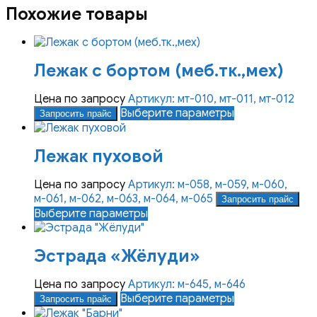
Похожие товары
Лежак с бортом (меб.тк.,мех)
Цена по запросу
Артикул: мт-010, мт-011, мт-012
Этот
Выберите параметры
Запросить прайс
товар
имеет
Лежак пуховой
несколько
вариаций.
Опции
Цена по запросу
Артикул: м-058, м-059, м-060,
можно
м-061, м-062, м-063, м-064, м-065
Запросить прайс
выбрать
Этот
Выберите параметры
на
товар
странице
имеет
Эстрада «Жёлуди»
товара.
несколько
вариаций.
Опции
Цена по запросу
Артикул: м-645, м-646
можно
Этот
Выберите параметры
Запросить прайс
выбрать
товар