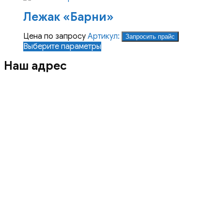
на
имеет
Лежак «Барни»
странице
несколько
товара.
вариаций.
Опции
Цена по запросу
Артикул:
Запросить прайс
можно
Этот
Выберите параметры
выбрать
товар
Наш адрес
на
имеет
странице
несколько
товара.
вариаций.
Опции
можно
выбрать
на
странице
товара.